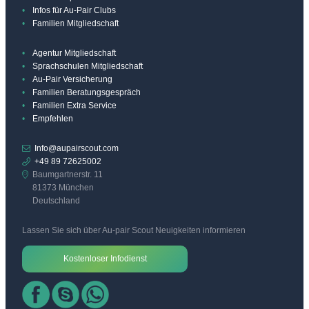
Infos für Au-Pair Clubs
Familien Mitgliedschaft
Agentur Mitgliedschaft
Sprachschulen Mitgliedschaft
Au-Pair Versicherung
Familien Beratungsgespräch
Familien Extra Service
Empfehlen
Info@aupairscout.com
+49 89 72625002
Baumgartnerstr. 11
81373 München
Deutschland
Lassen Sie sich über Au-pair Scout Neuigkeiten informieren
Kostenloser Infodienst