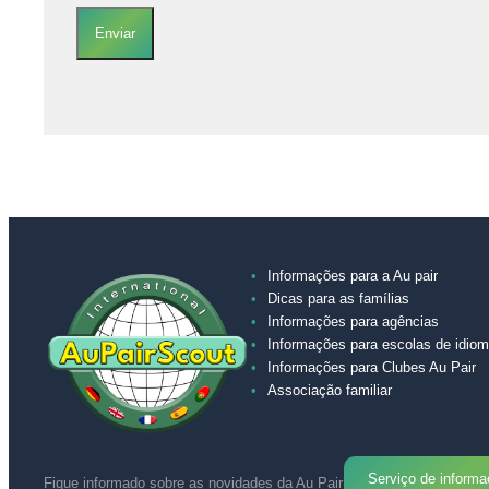
Enviar
Informações para a Au pair
Dicas para as famílias
Informações para agências
Informações para escolas de idio
Informações para Clubes Au Pair
Associação familiar
Serviço de informa
Fique informado sobre as novidades da Au Pair