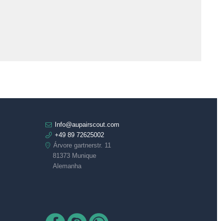
Info@aupairscout.com
+49 89 72625002
Árvore gartnerstr. 11
81373 Munique
Alemanha