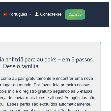
Português
Conecte-se
Cadastro
a anfitriã para au pairs – em 5 passos
Desejo família
r como au pair gratuitamente e encontrar uma nova
er lugar do mundo. Por favor, leia primeiro nossas
is inicie o registro gratuito seguindo as 5 etapas.
eça de enviar mais fotos e álbuns! As agências não
qui. Esses perfis são excluídos automaticamente.
eu próprio portal para contratação de au pairs.