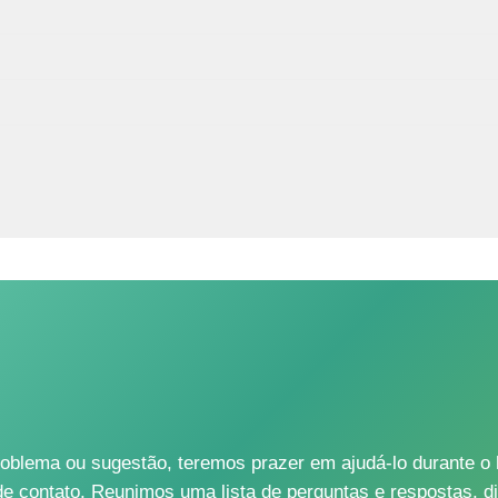
-lo e ativá-lo dentro de 24 a 48 horas - se não houver dúvid
 em nosso site e procurar uma família anfitriã e conversar.
ren, Dich mit dieser ausgiebig austauschen und kennenlern
mit anderen Gastfamilien zu kommunizieren, bevor Du eine end
hieden?
hen Bereich unter FAQ zusammengestellt.
nlichen Kontaktdaten, wie Adresse etc., damit gemeinsam ei
blema ou sugestão, teremos prazer em ajudá-lo durante o h
 de contato. Reunimos uma lista de perguntas e respostas, d