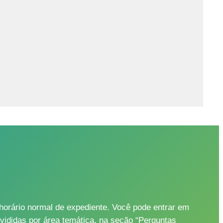
as da nossa parte.
 Seu perfil agora aparece na galeria e também fica
en, wobei Du Dein ernsthaftes Interesse bekunden
gültige Entscheidung triffst. Tipps zur
n Au-pair-Vertrag gestaltet werden kann.
orário normal de expediente. Você pode entrar em
ivididas por área temática, na seção “Perguntas