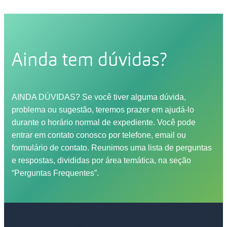
anderen Gastfamilien zu kommunizieren,
persönlichen Kontaktdaten, wie Adresse etc.,
bevor Du eine endgültige Entscheidung triffst.
damit gemeinsam ein Au-pair-Vertrag
Tipps zur Kennenlern-Phase haben wir in
gestaltet werden kann.
Deinem persönlichen Bereich unter FAQ
zusammengestellt.
Ainda tem dúvidas?
AINDA DÚVIDAS? Se você tiver alguma dúvida,
problema ou sugestão, teremos prazer em ajudá-lo
durante o horário normal de expediente. Você pode
entrar em contato conosco por telefone, email ou
formulário de contato. Reunimos uma lista de perguntas
e respostas, divididas por área temática, na seção
“Perguntas Frequentes”.