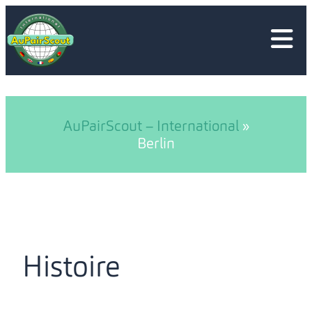
Aller
au
contenu
AuPairScout – International
»
Berlin
Histoire