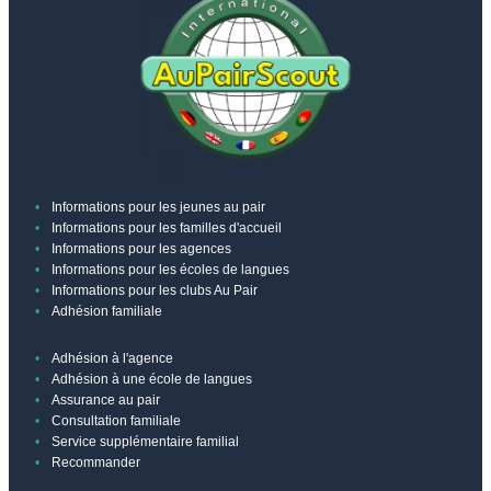
en tant qu'agence au pair
La communication avec les
Communication avec notre
familles de vos au pairs passe
équipe AuPairScout
par votre agence
Vous pouvez consulter les
profils complets d'autres au
pairs et les contacter
Contactez-nous via des
Informations pour les jeunes au pair
messages personnalisés
Informations pour les familles d'accueil
Vous pouvez consulter les
Informations pour les agences
profils complets des familles
Informations pour les écoles de langues
Informations pour les clubs Au Pair
et les contacter
Adhésion familiale
Contactez-nous via des
messages personnalisés
Adhésion à l'agence
Échange d’autres données et
Adhésion à une école de langues
Assurance au pair
informations entre utilisateurs
Consultation familiale
Accès aux descriptions
Service supplémentaire familial
personnelles et aux
Recommander
références