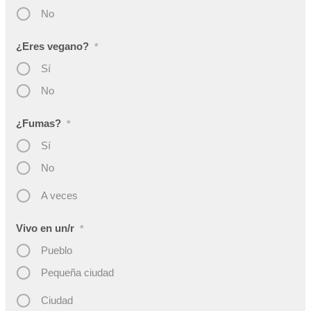
No
¿Eres vegano?
*
Sí
No
¿Fumas?
*
Sí
No
A veces
Vivo en un/r
*
Pueblo
Pequeña ciudad
Ciudad