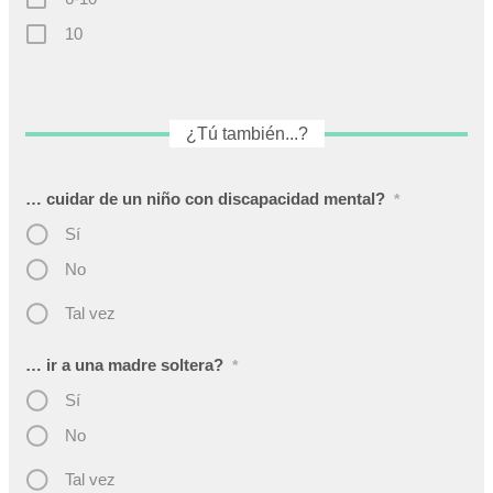
10
¿Tú también...?
… cuidar de un niño con discapacidad mental?
*
Sí
No
Tal vez
… ir a una madre soltera?
*
Sí
No
Tal vez