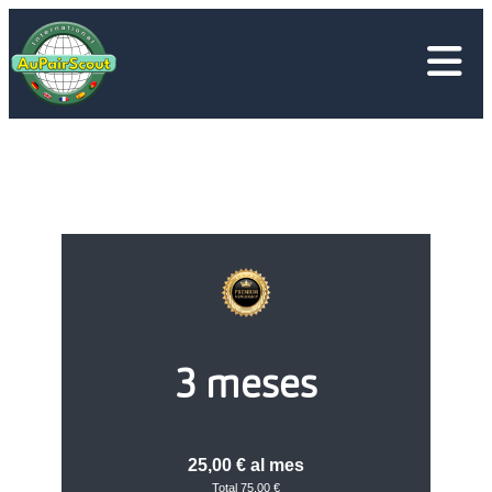
Saltar
al
contenido
3 meses
25,00 € al mes
Total 75,00 €