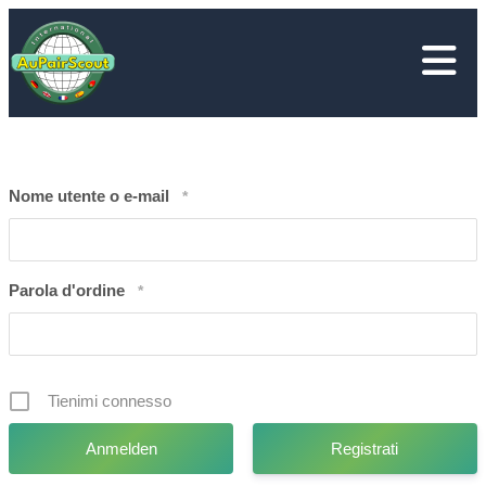
Vai
al
contenuto
Nome utente o e-mail
*
Parola d'ordine
*
Tienimi connesso
Registrati