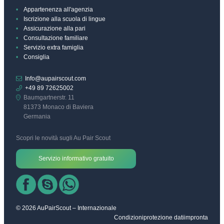
Appartenenza all'agenzia
Iscrizione alla scuola di lingue
Assicurazione alla pari
Consultazione familiare
Servizio extra famiglia
Consiglia
Info@aupairscout.com
+49 89 72625002
Baumgartnerstr. 11
81373 Monaco di Baviera
Germania
Scopri le novità sugli Au Pair Scout
Servizio informativo gratuito
© 2026 AuPairScout – Internazionale
Condizioni
protezione dati
impronta